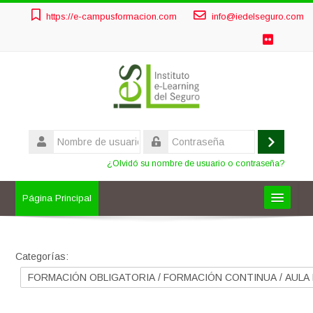
Salta
https://e-campusformacion.com
info@iedelseguro.com
al
contenido
principal
Nombre
de
Acceder
Contraseña
usuario
¿Olvidó su nombre de usuario o contraseña?
Página Principal
FORMACIÓN OBLIGATORIA
Categorías:
OTROS CURSOS
AULAS PRIVADAS