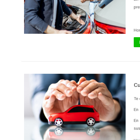
pre
Ho
Cu
Te 
En
En
sus