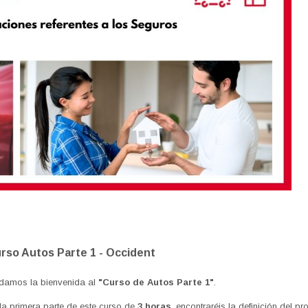
rso Autos Parte 1 - Occident
damos la bienvenida al
"Curso de Autos Parte 1"
.
la primera parte de este curso de
3 horas
,
encontraréis la definición del p