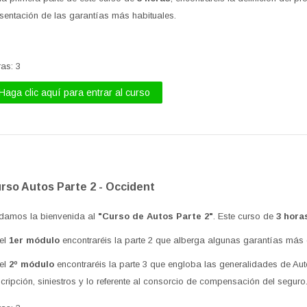
sentación de las garantías más habituales.
ras
:
3
Haga clic aquí para entrar al curso
rso Autos Parte 2 - Occident
damos la bienvenida al
"Curso de Autos Parte 2"
. Este curso de
3 hor
 el
1er módulo
encontraréis la parte 2 que alberga algunas garantías más 
 el
2º módulo
encontraréis la parte 3 que engloba las generalidades de Aut
cripción, siniestros y lo referente al consorcio de compensación del seguro