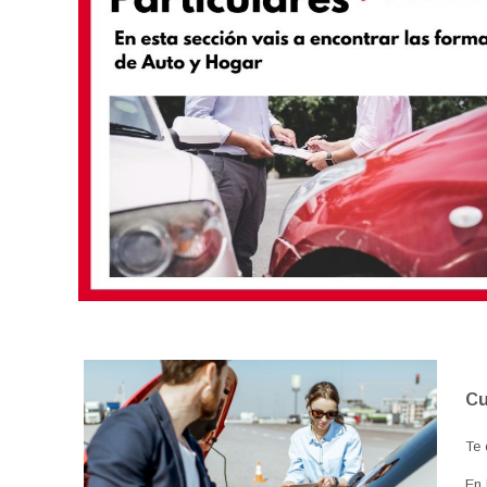
Cu
Te 
En 