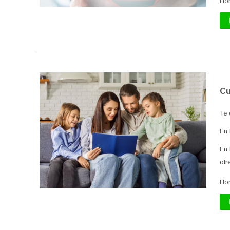
Ho
Cu
Te 
En
En
ofr
Ho