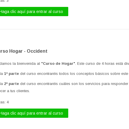
ras
:
3
Haga clic aquí para entrar al curso
rso Hogar - Occident
damos la bienvenida al
"Curso de Hogar"
. Este curso de 4 horas está di
 la
1ª parte
del curso encontraréis todos los conceptos básicos sobre este
 la
2ª parte
del curso encontraréis cuáles son los servicios para responder
ecer a tus clientes.
ras
:
4
Haga clic aquí para entrar al curso