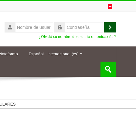
Nombre
de
Acceder
Contraseña
usuario
¿Olvidó su nombre de usuario o contraseña?
Plataforma
Español - Internacional ‎(es)‎
Buscar
cursos
Enviar