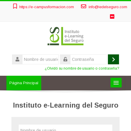
Salta
https://e-campusformacion.com
info@iedelseguro.com
al
contenido
principal
Nombre
de
Acceder
Contraseña
usuario
¿Olvidó su nombre de usuario o contraseña?
Página Principal
FORMACIÓN OBLIGATORIA
Instituto e-Learning del Seguro
OTROS CURSOS
Nombre
AULAS PRIVADAS