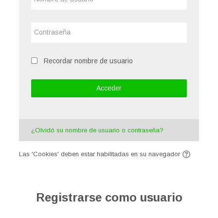
de
usuario
Tutorial de uso de la Plataforma
Contraseña
Español - Internacional ‎(es)‎
Recordar nombre de usuario
Buscar
cursos
Acceder
Enviar
¿Olvidó su nombre de usuario o contraseña?
Las 'Cookies' deben estar habilitadas en su navegador
Registrarse como usuario