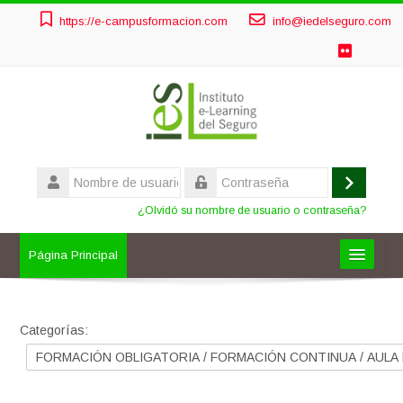
Salta
https://e-campusformacion.com
info@iedelseguro.com
al
contenido
principal
Nombre
de
Acceder
Contraseña
usuario
¿Olvidó su nombre de usuario o contraseña?
Página Principal
FORMACIÓN OBLIGATORIA
Categorías:
OTROS CURSOS
AULAS PRIVADAS