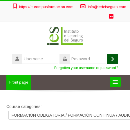
Skip
https://e-campusformacion.com
info@iedelseguro.com
to
main
content
Username
Log
Password
Forgotten your username or password?
in
Front page
FORMACIÓN OBLIGATORIA
Course categories:
OTROS CURSOS
AULAS PRIVADAS