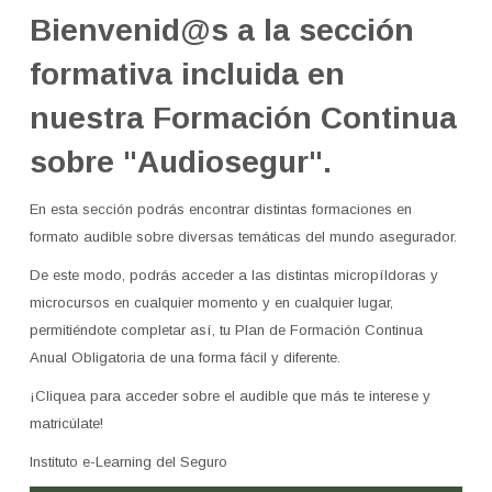
Bienvenid@s a la sección
Tutorial de uso de la Plataforma
formativa incluida en
English ‎(en)‎
nuestra Formación Continua
Search
sobre
"Audiosegur".
courses
Submit
En esta sección podrás encontrar distintas formaciones en
formato audible sobre diversas temáticas del mundo asegurador.
De este modo, podrás acceder a las distintas micropíldoras y
microcursos en cualquier momento y en cualquier lugar,
permitiéndote completar así, tu Plan de Formación Continua
Anual Obligatoria de una forma fácil y diferente.
¡Cliquea para acceder sobre el audible que más te interese y
matricúlate!
Instituto e-Learning del Seguro