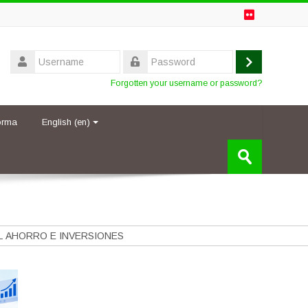
Username
Log
Password
Forgotten your username or password?
in
forma
English ‎(en)‎
Search
courses
Submit