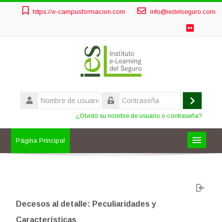
Salta
https://e-campusformacion.com
info@iedelseguro.com
al
contenido
principal
Nombre
de
Acceder
Contraseña
usuario
¿Olvidó su nombre de usuario o contraseña?
Página Principal
FORMACIÓN OBLIGATORIA
OTROS CURSOS
Decesos al detalle: Peculiaridades y
AULAS PRIVADAS
Características