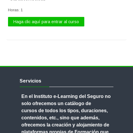
Horas
:
1
Tutorial de uso de la Plataforma
Haga clic aquí para entrar al curso
Buscar
cursos
Enviar
Salta
Servicios
Servicios
En el Instituto e-Learning del Seguro no
solo ofrecemos un
catálogo de
cursos
de todos los tipos, duraciones,
contenidos, etc., sino que además,
ofrecemos
la creación y alojamiento de
plataformas propias de Formación
que